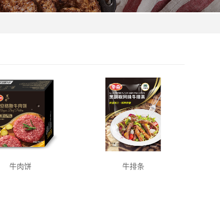
牛肉饼
牛排条