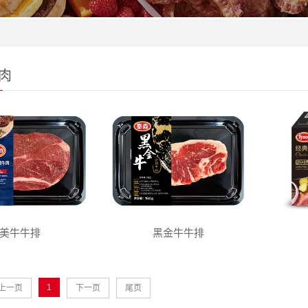
肉
美牛牛排
黑金牛牛排
1
上一页
下一页
尾页